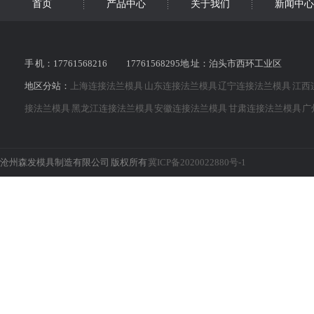
首页
产品中心
关于我们
新闻中心
手 机：17761568216 17761568295地 址：泊头市西环工业区
地区分站：
上海连接法兰模具
山东连接法兰模具
辽宁连接法兰模具
江西
接法兰模具
黑龙江连接法兰模具
安徽连接法兰模具
甘肃连接法兰模具
广
沧州森发模具制造有限公司 版权所有
冀ICP备2020022880号-1